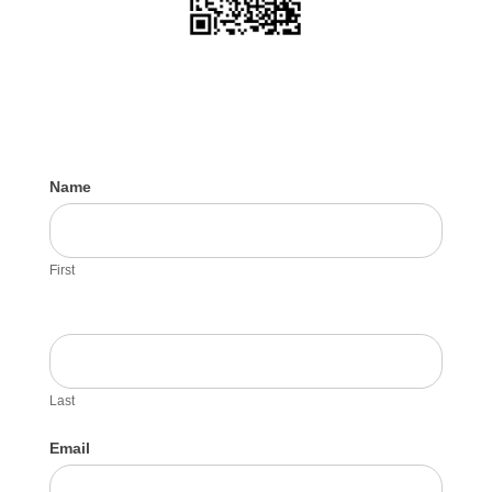
Contact
Name
Us
First
Last
Email